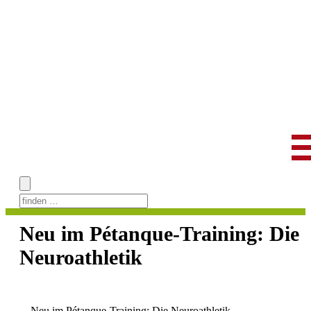
Skip
to
Neu im Pétanque-Training: Die
content
Neuroathletik