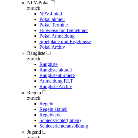
NPV-Pokal
zurück
NPV-Pokal
Pokal aktuell
Pokal Termine
Hinweise für Teilnehmer
Pokal Anmeldung
Spielpläne und Ergebnisse
Pokal Archiv
Rangliste
zurück
Rangliste
Rangliste aktuell
Ranglistenturniere
Anmeldung RLT
Rangliste Archiv
Regeln
zurück
Regeln
Regeln aktuell
Regelwerk
Schiedsrichter(innen)
Schiedsrichterausbildung
Jugend
zurück