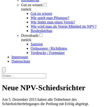
Infomaterial
Gut zu wissen
zurück
Gut zu wissen
Wie spielt man Pétanque?
Wie findet man einen Verein?
Wie wird man als Verein Mitglied im NPV?
Bouleplatzbau
Downloads
zurück
Satzung
Ordnungen / Richtlinien
Vordrucke / Formulare
Impressum
Datenschutz
Skip
Neue NPV-Schiedsrichter
to
content
Am 5. Dezember 2015 haben alle Teilnehmer des
Schiedsrichterlehrganges die Prüfung mit Erfolg abgelegt.