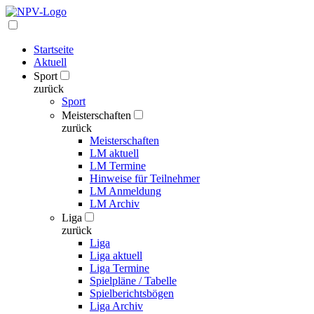
Startseite
Aktuell
Sport
zurück
Sport
Meisterschaften
zurück
Meisterschaften
LM aktuell
LM Termine
Hinweise für Teilnehmer
LM Anmeldung
LM Archiv
Liga
zurück
Liga
Liga aktuell
Liga Termine
Spielpläne / Tabelle
Spielberichtsbögen
Liga Archiv