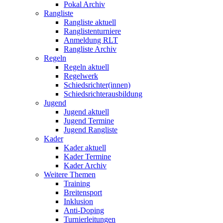
Pokal Archiv
Rangliste
Rangliste aktuell
Ranglistenturniere
Anmeldung RLT
Rangliste Archiv
Regeln
Regeln aktuell
Regelwerk
Schiedsrichter(innen)
Schiedsrichterausbildung
Jugend
Jugend aktuell
Jugend Termine
Jugend Rangliste
Kader
Kader aktuell
Kader Termine
Kader Archiv
Weitere Themen
Training
Breitensport
Inklusion
Anti-Doping
Turnierleitungen