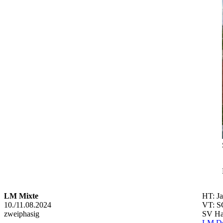
LM Mixte
HT: J
10./11.08.2024
VT: SG
zweiphasig
SV Hat
LM Dou