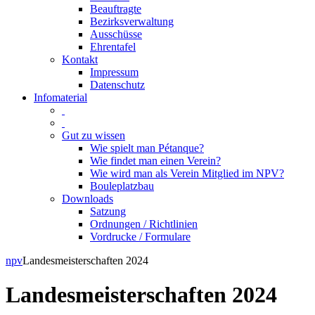
Beauftragte
Bezirksverwaltung
Ausschüsse
Ehrentafel
Kontakt
Impressum
Datenschutz
Infomaterial
Gut zu wissen
Wie spielt man Pétanque?
Wie findet man einen Verein?
Wie wird man als Verein Mitglied im NPV?
Bouleplatzbau
Downloads
Satzung
Ordnungen / Richtlinien
Vordrucke / Formulare
Skip
npv
Landesmeisterschaften 2024
to
content
Landesmeisterschaften 2024