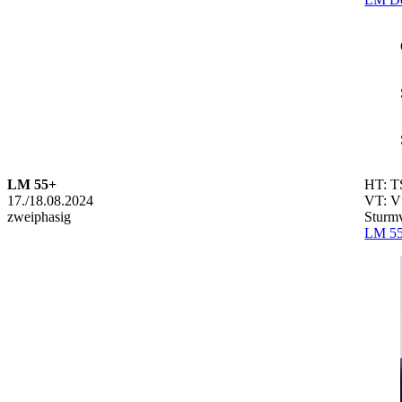
LM 55+
HT: T
17./18.08.2024
VT: Vf
zweiphasig
Sturmv
LM 55