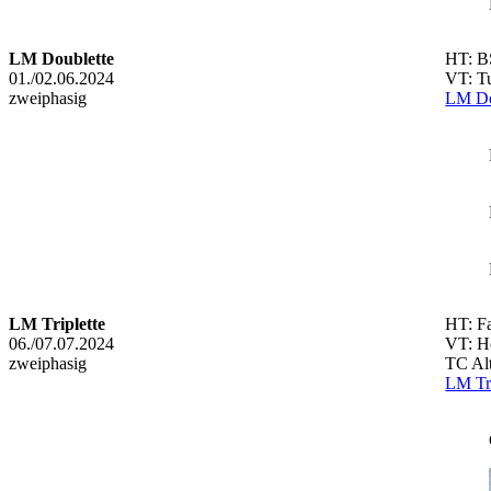
LM Doublette
HT: B
01./02.06.2024
VT: Tu
zweiphasig
LM Do
LM Triplette
HT: Fa
06./07.07.2024
VT: H
zweiphasig
TC Al
LM Tri