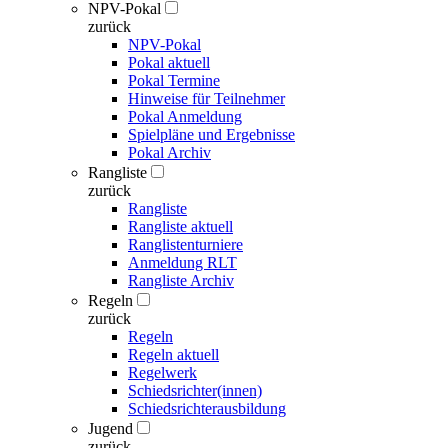
NPV-Pokal
zurück
NPV-Pokal
Pokal aktuell
Pokal Termine
Hinweise für Teilnehmer
Pokal Anmeldung
Spielpläne und Ergebnisse
Pokal Archiv
Rangliste
zurück
Rangliste
Rangliste aktuell
Ranglistenturniere
Anmeldung RLT
Rangliste Archiv
Regeln
zurück
Regeln
Regeln aktuell
Regelwerk
Schiedsrichter(innen)
Schiedsrichterausbildung
Jugend
zurück