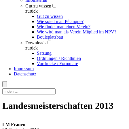
Infomaterial
Gut zu wissen
zurück
Gut zu wissen
Wie spielt man Pétanque?
Wie findet man einen Verein?
Wie wird man als Verein Mitglied im NPV?
Bouleplatzbau
Downloads
zurück
Satzung
Ordnungen / Richtlinien
Vordrucke / Formulare
Impressum
Datenschutz
Skip
Landesmeisterschaften 2013
to
content
LM Frauen