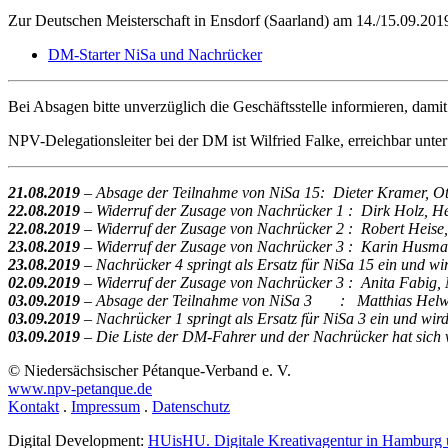
Zur Deutschen Meisterschaft in Ensdorf (Saarland) am 14./15.09.201
DM-Starter NiSa und Nachrücker
Bei Absagen bitte unverzüglich die Geschäftsstelle informieren, dami
NPV-Delegationsleiter bei der DM ist Wilfried Falke, erreichbar unt
21.08.2019
– Absage der Teilnahme von NiSa 15: Dieter Kramer, Ot
22.08.2019
– Widerruf der Zusage von Nachrücker 1 : Dirk Holz, He
22.08.2019
– Widerruf der Zusage von Nachrücker 2 : Robert Heise,
23.08.2019
– Widerruf der Zusage von Nachrücker 3 : Karin Husm
23.08.2019
– Nachrücker 4 springt als Ersatz für NiSa 15 ein und wi
02.09.2019
– Widerruf der Zusage von Nachrücker 3 : Anita Fabig,
03.09.2019
– Absage der Teilnahme von NiSa 3 : Matthias Helwig
03.09.2019
– Nachrücker 1 springt als Ersatz für NiSa 3 ein und wird
03.09.2019
– Die Liste der DM-Fahrer und der Nachrücker hat sich v
© Niedersächsischer Pétanque-Verband e. V.
www.npv-petanque.de
Kontakt
.
Impressum
.
Datenschutz
Digital Development:
HUisHU. Digitale Kreativagentur in Hamburg 