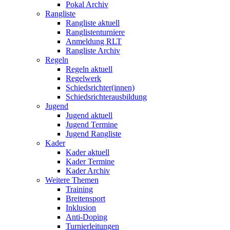
Pokal Archiv
Rangliste
Rangliste aktuell
Ranglistenturniere
Anmeldung RLT
Rangliste Archiv
Regeln
Regeln aktuell
Regelwerk
Schiedsrichter(innen)
Schiedsrichterausbildung
Jugend
Jugend aktuell
Jugend Termine
Jugend Rangliste
Kader
Kader aktuell
Kader Termine
Kader Archiv
Weitere Themen
Training
Breitensport
Inklusion
Anti-Doping
Turnierleitungen