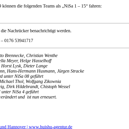
9 können die folgenden Teams als „NiSa 1 – 15“ fahren:
t die Nachrücker benachrichtigt werden.
er – 0176 53941717
to Brennecke, Christian Wenthe
lla Meyer, Helge Hasselhoff
 Horst Lysk, Dieter Lange
ann, Hans-Hermann Husmann, Jürgen Stracke
rd unter NiSa 08 geführt
 Michael Thol, Wolfgang Zikownia
, Dirk Hildebrandt, Chistoph Wessel
 unter NiSa 4 geführt
erändert und ist nun erneuert.
und Hannover | www.huishu-agentur.de