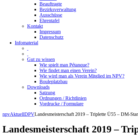
Beauftragte
Bezirksverwaltung
Ausschüsse
Ehrentafel
Kontakt
Impressum
Datenschutz
Infomaterial
Gut zu wissen
Wie spielt man Pétanque?
Wie findet man einen Verein?
Wie wird man als Verein Mitglied im NPV?
Bouleplatzbau
Downloads
Satzung
Ordnungen / Richtlinien
Vordrucke / Formulare
Skip
npv
Aktuell
DPV
Landesmeisterschaft 2019 – Triplette Ü55 – DM-Star
to
content
Landesmeisterschaft 2019 – Tri