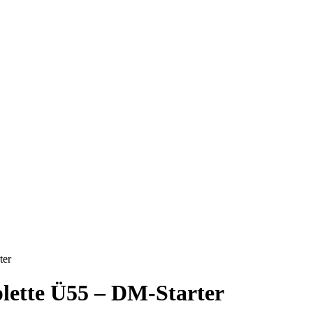
ter
plette Ü55 – DM-Starter