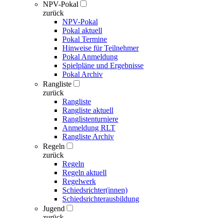
NPV-Pokal
zurück
NPV-Pokal
Pokal aktuell
Pokal Termine
Hinweise für Teilnehmer
Pokal Anmeldung
Spielpläne und Ergebnisse
Pokal Archiv
Rangliste
zurück
Rangliste
Rangliste aktuell
Ranglistenturniere
Anmeldung RLT
Rangliste Archiv
Regeln
zurück
Regeln
Regeln aktuell
Regelwerk
Schiedsrichter(innen)
Schiedsrichterausbildung
Jugend
zurück