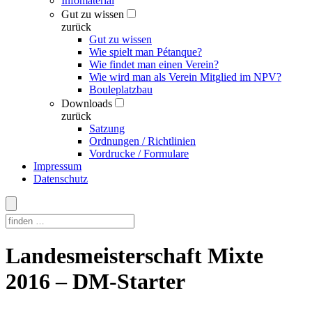
Infomaterial
Gut zu wissen
zurück
Gut zu wissen
Wie spielt man Pétanque?
Wie findet man einen Verein?
Wie wird man als Verein Mitglied im NPV?
Bouleplatzbau
Downloads
zurück
Satzung
Ordnungen / Richtlinien
Vordrucke / Formulare
Impressum
Datenschutz
Skip
Landesmeisterschaft Mixte
to
content
2016 – DM-Starter