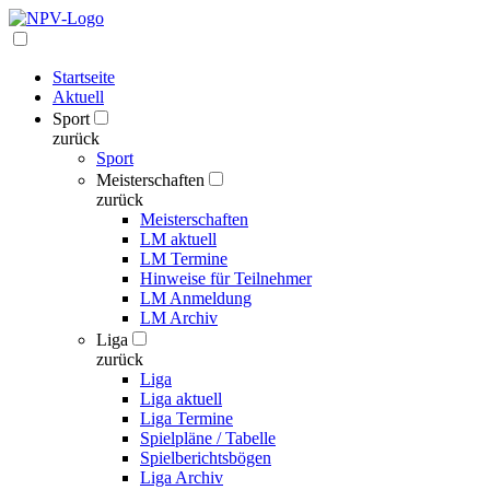
Startseite
Aktuell
Sport
zurück
Sport
Meisterschaften
zurück
Meisterschaften
LM aktuell
LM Termine
Hinweise für Teilnehmer
LM Anmeldung
LM Archiv
Liga
zurück
Liga
Liga aktuell
Liga Termine
Spielpläne / Tabelle
Spielberichtsbögen
Liga Archiv