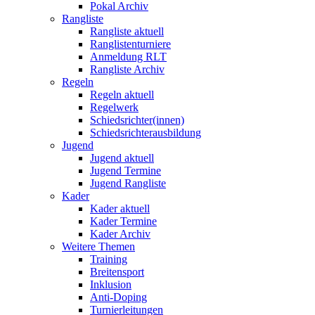
Pokal Archiv
Rangliste
Rangliste aktuell
Ranglistenturniere
Anmeldung RLT
Rangliste Archiv
Regeln
Regeln aktuell
Regelwerk
Schiedsrichter(innen)
Schiedsrichterausbildung
Jugend
Jugend aktuell
Jugend Termine
Jugend Rangliste
Kader
Kader aktuell
Kader Termine
Kader Archiv
Weitere Themen
Training
Breitensport
Inklusion
Anti-Doping
Turnierleitungen