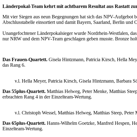
Länderpokal-Team kehrt mit achtbarem Resultat aus Rastatt zu
Mit vier Siegen aus neun Begegnungen hat sich das NPV-Aufgebot be
Abschlusstabelle einsortiert und damit Bayern, Saarland, Berlin und O
Unangefochtener Länderpokalsieger wurde Nordrhein-Westfalen, das al
nur NRW und dem NPV-Team geschlagen geben musste. Bronze holte He
Das Frauen-Quartett.
Gisela Hintzmann, Patricia Kirsch, Hella Mey
das Rang 6.
v.l. Hella Meyer, Patricia Kirsch, Gisela Hintzmann, Barbara Sö
Das 55plus-Quartett.
Matthias Helweg, Peter Menke, Matthias Steep
erbrachten Rang 4 in der Einzelteam-Wertung.
v.l. Christoph Wessel, Matthias Helweg, Matthias Steep, Peter
Das 65plus-Quartett.
Hanns-Wilhelm Goetzke, Manfred Hespen, Herb
Einzelteam-Wertung.