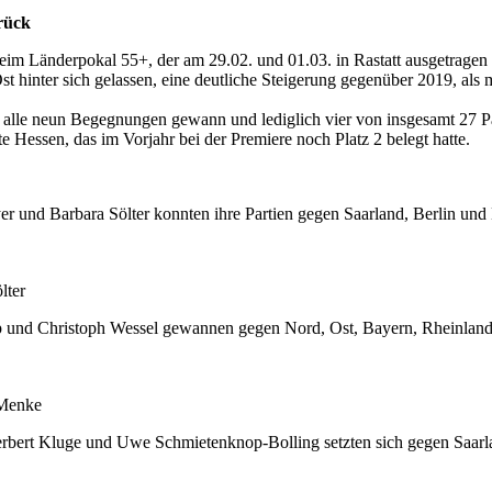
rück
im Länderpokal 55+, der am 29.02. und 01.03. in Rastatt ausgetragen
st hinter sich gelassen, eine deutliche Steigerung gegenüber 2019, als
le neun Begegnungen gewann und lediglich vier von insgesamt 27 Partie
ssen, das im Vorjahr bei der Premiere noch Platz 2 belegt hatte.
er und Barbara Sölter konnten ihre Partien gegen Saarland, Berlin un
lter
 und Christoph Wessel gewannen gegen Nord, Ost, Bayern, Rheinland-P
 Menke
ert Kluge und Uwe Schmietenknop-Bolling setzten sich gegen Saarla