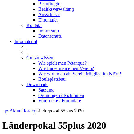
Beauftragte
Bezirksverwaltung
Ausschüsse
Ehrentafel
Kontakt
Impressum
Datenschutz
Infomaterial
Gut zu wissen
Wie spielt man Pétanque?
Wie findet man einen Verein?
Wie wird man als Verein Mitglied im NPV?
Bouleplatzbau
Downloads
Satzung
Ordnungen / Richtlinien
Vordrucke / Formulare
Skip
npv
Aktuell
Kader
Länderpokal 55plus 2020
to
content
Länderpokal 55plus 2020