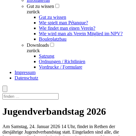
Infomaterial
Gut zu wissen
zurück
Gut zu wissen
Wie spielt man Pétanque?
Wie findet man einen Verein?
Wie wird man als Verein Mitglied im NPV?
Bouleplatzbau
Downloads
zurück
Satzung
Ordnungen / Richtlinien
Vordrucke / Formulare
Impressum
Datenschutz
Skip
Jugendverbandstag 2026
to
content
Am Samstag, 24. Januar 2026 14 Uhr, findet in Rethen der
diesjährige Jugendverbandstag statt. Eingeladen sind alle, die