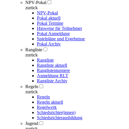
NPV-Pokal
zurück
NPV-Pokal
Pokal aktuell
Pokal Termine
Hinweise für Teilnehmer
Pokal Anmeldung
Spielpläne und Ergebnisse
Pokal Archiv
Rangliste
zurück
Rangliste
Rangliste aktuell
Ranglistenturniere
Anmeldung RLT
Rangliste Archiv
Regeln
zurück
Regeln
Regeln aktuell
Regelwerk
Schiedsrichter(innen)
Schiedsrichterausbildung
Jugend
zurück