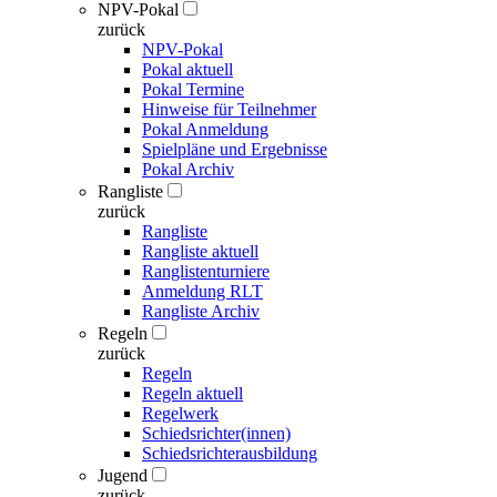
NPV-Pokal
zurück
NPV-Pokal
Pokal aktuell
Pokal Termine
Hinweise für Teilnehmer
Pokal Anmeldung
Spielpläne und Ergebnisse
Pokal Archiv
Rangliste
zurück
Rangliste
Rangliste aktuell
Ranglistenturniere
Anmeldung RLT
Rangliste Archiv
Regeln
zurück
Regeln
Regeln aktuell
Regelwerk
Schiedsrichter(innen)
Schiedsrichterausbildung
Jugend
zurück