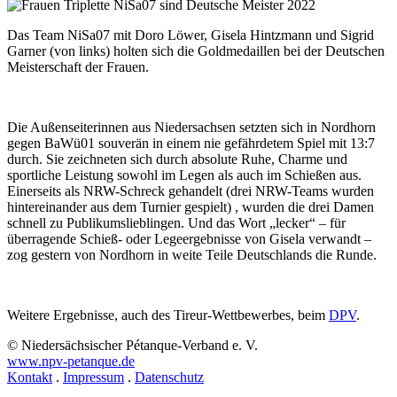
Das Team NiSa07 mit Doro Löwer, Gisela Hintzmann und Sigrid
Garner (von links) holten sich die Goldmedaillen bei der Deutschen
Meisterschaft der Frauen.
Die Außenseiterinnen aus Niedersachsen setzten sich in Nordhorn
gegen BaWü01 souverän in einem nie gefährdetem Spiel mit 13:7
durch. Sie zeichneten sich durch absolute Ruhe, Charme und
sportliche Leistung sowohl im Legen als auch im Schießen aus.
Einerseits als NRW-Schreck gehandelt (drei NRW-Teams wurden
hintereinander aus dem Turnier gespielt) , wurden die drei Damen
schnell zu Publikumslieblingen. Und das Wort „lecker“ – für
überragende Schieß- oder Legeergebnisse von Gisela verwandt –
zog gestern von Nordhorn in weite Teile Deutschlands die Runde.
Weitere Ergebnisse, auch des Tireur-Wettbewerbes, beim
DPV
.
© Niedersächsischer Pétanque-Verband e. V.
www.npv-petanque.de
Kontakt
.
Impressum
.
Datenschutz