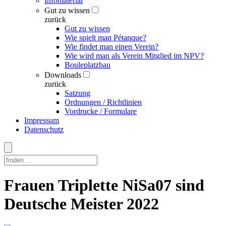
Infomaterial
Gut zu wissen
zurück
Gut zu wissen
Wie spielt man Pétanque?
Wie findet man einen Verein?
Wie wird man als Verein Mitglied im NPV?
Bouleplatzbau
Downloads
zurück
Satzung
Ordnungen / Richtlinien
Vordrucke / Formulare
Impressum
Datenschutz
Skip
Frauen Triplette NiSa07 sind
to
content
Deutsche Meister 2022