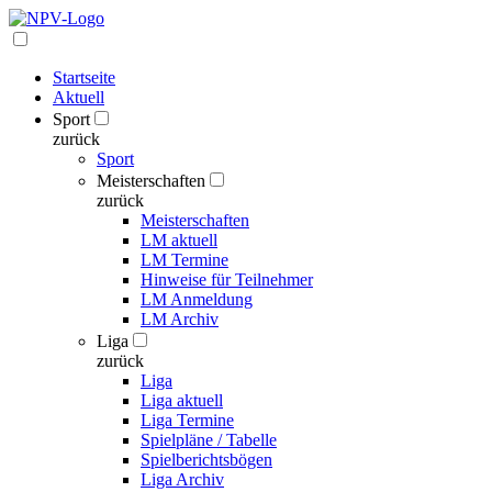
Startseite
Aktuell
Sport
zurück
Sport
Meisterschaften
zurück
Meisterschaften
LM aktuell
LM Termine
Hinweise für Teilnehmer
LM Anmeldung
LM Archiv
Liga
zurück
Liga
Liga aktuell
Liga Termine
Spielpläne / Tabelle
Spielberichtsbögen
Liga Archiv