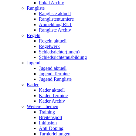
Pokal Archiv
Rangliste
Rangliste aktuell
Ranglistenturniere
Anmeldung RLT
Rangliste Archiv
Regeln
Regeln aktuell
Regelwerk
Schiedsrichter(innen)
Schiedsrichterausbildung
Jugend
Jugend aktuell
Jugend Termine
Jugend Rangliste
Kader
Kader aktuell
Kader Termine
Kader Archiv
Weitere Themen
Training
Breitensport
Inklusion
Anti-Doping
Turnierleitungen