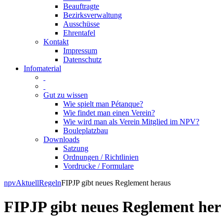
Beauftragte
Bezirksverwaltung
Ausschüsse
Ehrentafel
Kontakt
Impressum
Datenschutz
Infomaterial
Gut zu wissen
Wie spielt man Pétanque?
Wie findet man einen Verein?
Wie wird man als Verein Mitglied im NPV?
Bouleplatzbau
Downloads
Satzung
Ordnungen / Richtlinien
Vordrucke / Formulare
Skip
npv
Aktuell
Regeln
FIPJP gibt neues Reglement heraus
to
content
FIPJP gibt neues Reglement he