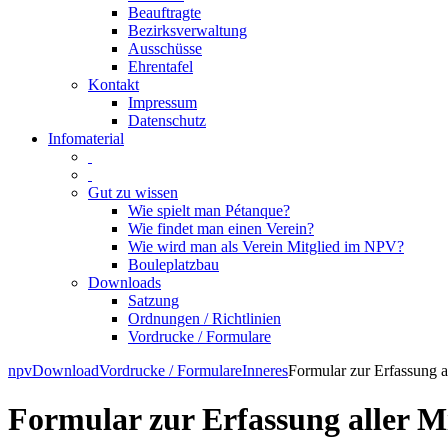
Beauftragte
Bezirksverwaltung
Ausschüsse
Ehrentafel
Kontakt
Impressum
Datenschutz
Infomaterial
Gut zu wissen
Wie spielt man Pétanque?
Wie findet man einen Verein?
Wie wird man als Verein Mitglied im NPV?
Bouleplatzbau
Downloads
Satzung
Ordnungen / Richtlinien
Vordrucke / Formulare
Skip
npv
Download
Vordrucke / Formulare
Inneres
Formular zur Erfassung a
to
content
Formular zur Erfassung aller Mi