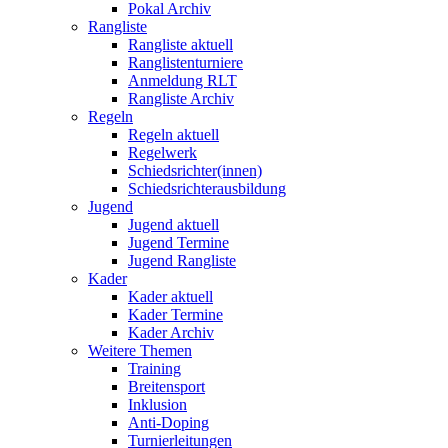
Pokal Archiv
Rangliste
Rangliste aktuell
Ranglistenturniere
Anmeldung RLT
Rangliste Archiv
Regeln
Regeln aktuell
Regelwerk
Schiedsrichter(innen)
Schiedsrichterausbildung
Jugend
Jugend aktuell
Jugend Termine
Jugend Rangliste
Kader
Kader aktuell
Kader Termine
Kader Archiv
Weitere Themen
Training
Breitensport
Inklusion
Anti-Doping
Turnierleitungen