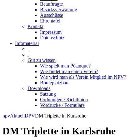
Beauftragte
Bezirksverwaltung
Ausschüsse
Ehrentafel
Kontakt
Impressum
Datenschutz
Infomaterial
Gut zu wissen
Wie spielt man Pétanque?
Wie findet man einen Verein?
Wie wird man als Verein Mitglied im NPV?
Bouleplatzbau
Downloads
Satzung
Ordnungen / Richtlinien
Vordrucke / Formulare
Skip
npv
Aktuell
DPV
DM Triplette in Karlsruhe
to
content
DM Triplette in Karlsruhe