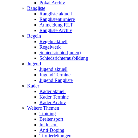
Pokal Archiv
Rangliste
Rangliste aktuell
Ranglistenturniere
Anmeldung RLT
Rangliste Archiv
Regeln
Regeln aktuell
Regelwerk
Schiedsrichter(innen)
Schiedsrichterausbildung
Jugend
Jugend aktuell
Jugend Termine
Jugend Rangliste
Kader
Kader aktuell
Kader Termine
Kader Archiv
Weitere Themen
Training
Breitensport
Inklusion
Anti-Doping
Turnierleitungen