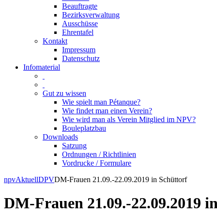
Beauftragte
Bezirksverwaltung
Ausschüsse
Ehrentafel
Kontakt
Impressum
Datenschutz
Infomaterial
Gut zu wissen
Wie spielt man Pétanque?
Wie findet man einen Verein?
Wie wird man als Verein Mitglied im NPV?
Bouleplatzbau
Downloads
Satzung
Ordnungen / Richtlinien
Vordrucke / Formulare
Skip
npv
Aktuell
DPV
DM-Frauen 21.09.-22.09.2019 in Schüttorf
to
content
DM-Frauen 21.09.-22.09.2019 in