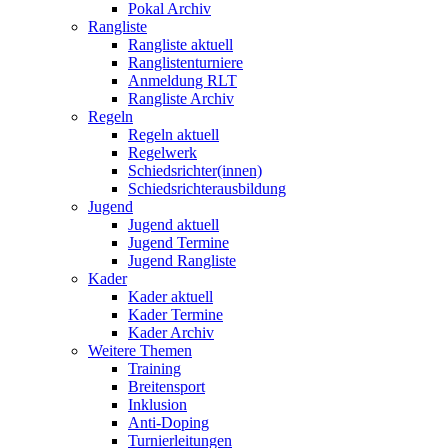
Pokal Archiv
Rangliste
Rangliste aktuell
Ranglistenturniere
Anmeldung RLT
Rangliste Archiv
Regeln
Regeln aktuell
Regelwerk
Schiedsrichter(innen)
Schiedsrichterausbildung
Jugend
Jugend aktuell
Jugend Termine
Jugend Rangliste
Kader
Kader aktuell
Kader Termine
Kader Archiv
Weitere Themen
Training
Breitensport
Inklusion
Anti-Doping
Turnierleitungen