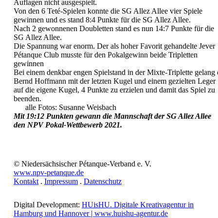
Auflagen nicht ausgespielt.
Von den 6 Teté-Spielen konnte die SG Allez Allee vier Spiele
gewinnen und es stand 8:4 Punkte für die SG Allez Allee.
Nach 2 gewonnenen Doubletten stand es nun 14:7 Punkte für die
SG Allez Allee.
Die Spannung war enorm. Der als hoher Favorit gehandelte Jever
Pétanque Club musste für den Pokalgewinn beide Tripletten
gewinnen
Bei einem denkbar engen Spielstand in der Mixte-Triplette gelang 
Bernd Hoffmann mit der letzten Kugel und einem gezielten Leger
auf die eigene Kugel, 4 Punkte zu erzielen und damit das Spiel zu
beenden.
alle Fotos: Susanne Weisbach
Mit 19:12 Punkten gewann die Mannschaft der SG Allez Allee
den NPV Pokal-Wettbewerb 2021.
© Niedersächsischer Pétanque-Verband e. V.
www.npv-petanque.de
Kontakt
.
Impressum
.
Datenschutz
Digital Development:
HUisHU. Digitale Kreativagentur in
Hamburg und Hannover | www.huishu-agentur.de