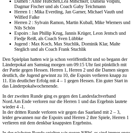
Damen : Anne Hübchen,Lea Mitschker, Daniela Volpini,
Dagmar Fischer und als Coach Gaby Teichmann
Herren 1 : Mika Everding, Jan Garner, Michael Vauth und
Wilfied Falke
Herren 2 : Sylvain Ramon, Martin Kuball, Mike Wiemers und
Nils Schön
Espoirs : Jan Phillip Krug, Jannis Krüger, Leon Jentsch und
Fiedje Reiß, als Coach Sven Lübbke
Jugend : Max Koch, Max Stuchlik, Dominik Klar, Malte
Steglich und als Coach Frank Stuchlik
Den Spielplan hatten wir ja schon veröffentlicht und so begann der
Länderpokal am Samstag morgen um 09:15 Uhr fast pünktlich mit
der Partie gegen Hessen. Herren 1, Herren 2 und die Damen siegen
deutlich, die Jugend gewinnt zu 10, die Espoirs verlieren knapp zu
11. Ein deutlicher Erfolg mit 4 – 1 gegen Hessen. Ein guter Start in
das Länderpokalwochenende.
In der zweiten Runde ging es gegen den Landesfachverband
Nord.Am Ende verloren nur die Herren 1 und das Ergebnis lautete
wieder 4 -1.
In der dritten Runde verloren wir gegen das Saarland mit 2 – 3,
leider gewannen nur die Espoirs und Herren 2 ihre Spiele, Herren 1
verlieren mit dem denkbar knappsten Ergebniss.
In der nächsten Runde spielten wir gegen NRW, es sind immer enge