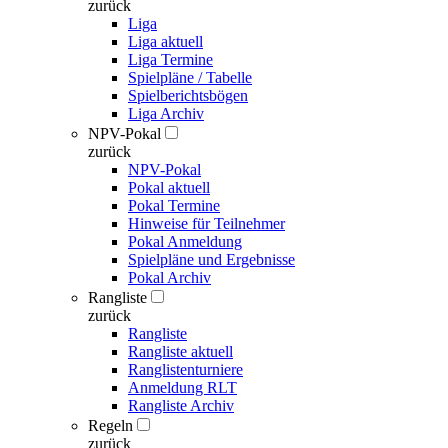
zurück
Liga
Liga aktuell
Liga Termine
Spielpläne / Tabelle
Spielberichtsbögen
Liga Archiv
NPV-Pokal
zurück
NPV-Pokal
Pokal aktuell
Pokal Termine
Hinweise für Teilnehmer
Pokal Anmeldung
Spielpläne und Ergebnisse
Pokal Archiv
Rangliste
zurück
Rangliste
Rangliste aktuell
Ranglistenturniere
Anmeldung RLT
Rangliste Archiv
Regeln
zurück