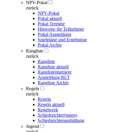
NPV-Pokal
zurück
NPV-Pokal
Pokal aktuell
Pokal Termine
Hinweise für Teilnehmer
Pokal Anmeldung
Spielpläne und Ergebnisse
Pokal Archiv
Rangliste
zurück
Rangliste
Rangliste aktuell
Ranglistenturniere
Anmeldung RLT
Rangliste Archiv
Regeln
zurück
Regeln
Regeln aktuell
Regelwerk
Schiedsrichter(innen)
Schiedsrichterausbildung
Jugend
zurück