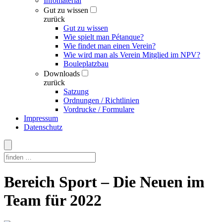
Infomaterial
Gut zu wissen
zurück
Gut zu wissen
Wie spielt man Pétanque?
Wie findet man einen Verein?
Wie wird man als Verein Mitglied im NPV?
Bouleplatzbau
Downloads
zurück
Satzung
Ordnungen / Richtlinien
Vordrucke / Formulare
Impressum
Datenschutz
Skip
Bereich Sport – Die Neuen im
to
content
Team für 2022