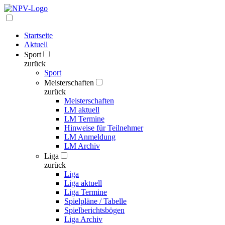
Startseite
Aktuell
Sport
zurück
Sport
Meisterschaften
zurück
Meisterschaften
LM aktuell
LM Termine
Hinweise für Teilnehmer
LM Anmeldung
LM Archiv
Liga
zurück
Liga
Liga aktuell
Liga Termine
Spielpläne / Tabelle
Spielberichtsbögen
Liga Archiv