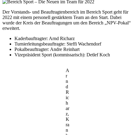
Der Vorstands- und Beauftragtenbereich im Bereich Sport geht für
2022 mit einem personell gestärktem Team an den Start. Dabei
wurde der Kreis der Beauftragungen um den Bereich „NPV-Pokal“
erweitert.
Kaderbauftragter: Arnd Richarz
Turnierleitungsbeauftragte: Steffi Wachendorf
Pokalbeauftragter: Andre Reinhart
Vizepräsident Sport (kommissarisch): Detlef Koch
A
r
n
d
R
ic
h
ar
z,
K
ra
n